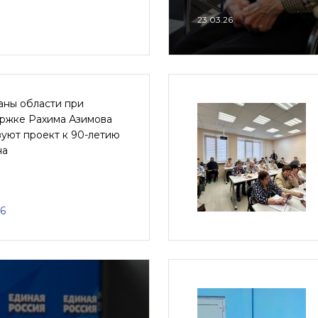
23.03.26
аны области при
ржке Рахима Азимова
уют проект к 90-летию
на
26