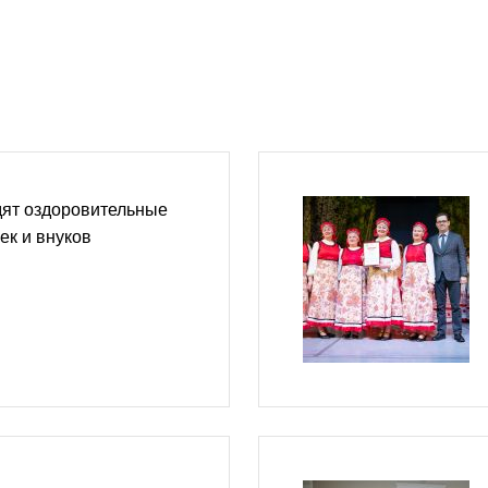
дят оздоровительные
ек и внуков