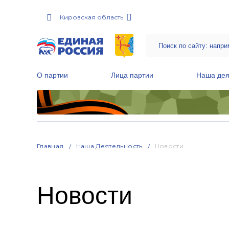
Кировская область
О партии
Лица партии
Наша дея
Местные общественные приемные Партии
Руководитель Региональной обще
Народная программа «Единой России»
Главная
Наша Деятельность
Новости
Новости