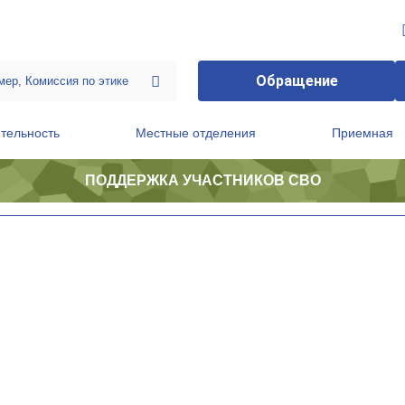
Обращение
тельность
Местные отделения
Приемная
ПОДДЕРЖКА УЧАСТНИКОВ СВО
ственной приемной Председателя Партии
Президиум регионального политического совета