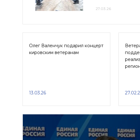
27.03.26
Олег Валенчук подарил концерт
Ветер
кировским ветеранам
подде
реализ
регио
13.03.26
27.02.