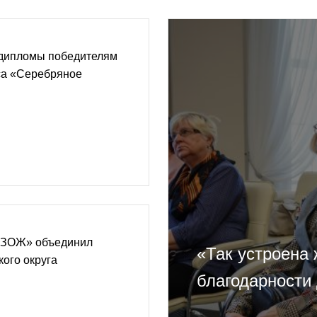
 дипломы победителям
са «Серебряное
 ЗОЖ» объединил
«Так устроена
ого округа
благодарности