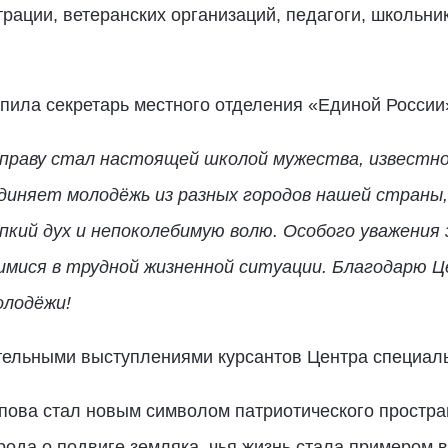
рации, ветеранских организаций, педагоги, школьни
пила секретарь местного отделения «Единой России
 праву стал настоящей школой мужества, известно
единяет молодёжь из разных городов нашей страны
пкий дух и непоколебимую волю. Особого уважения
мися в трудной жизненной ситуации. Благодарю Це
олодёжи!
ельными выступлениями курсантов Центра специаль
пова стал новым символом патриотического простран
рода о подвиге земляка, чья жизнь стала примером в