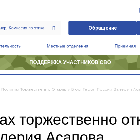
Обращение
тельность
Местные отделения
Приемная
ПОДДЕРЖКА УЧАСТНИКОВ СВО
ственной приемной Председателя Партии
Президиум регионального политического совета
х Полянах Торжественно Открыли Бюст Героя России Валерия Ас
ах торжественно от
алерия Асапова