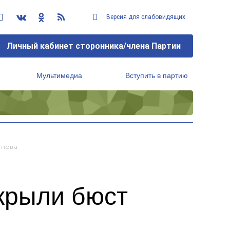
Версия для слабовидящих
Личный кабинет сторонника/члена Партии
Мультимедиа
Вступить в партию
Региональный исполнительный комитет
апова
крыли бюст