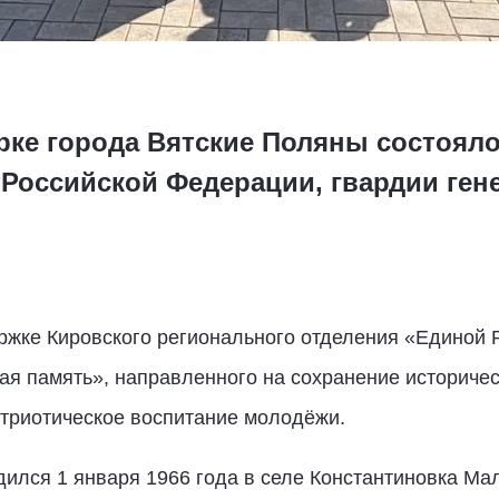
арке города Вятские Поляны состоял
 Российской Федерации, гвардии ген
жке Кировского регионального отделения «Единой 
ая память», направленного на сохранение историчес
атриотическое воспитание молодёжи.
дился 1 января 1966 года в селе Константиновка Ма