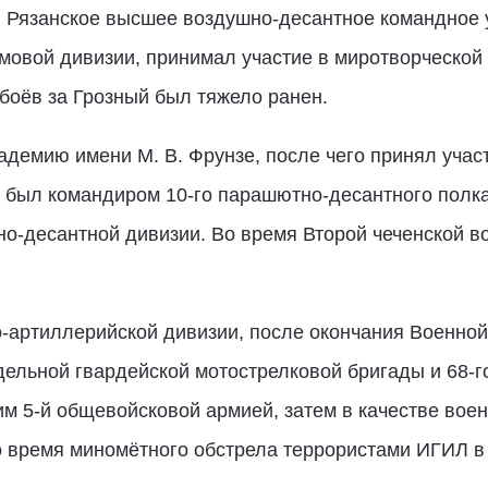
л Рязанское высшее воздушно-десантное командное 
рмовой дивизии, принимал участие в миротворческой
 боёв за Грозный был тяжело ранен.
адемию имени М. В. Фрунзе, после чего принял учас
м был командиром 10-го парашютно-десантного полка
о-десантной дивизии. Во время Второй чеченской в
-артиллерийской дивизии, после окончания Военной
дельной гвардейской мотострелковой бригады и 68-го
 5-й общевойсковой армией, затем в качестве воен
 время миномётного обстрела террористами ИГИЛ в 