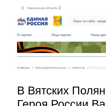
Кировская область
О партии
Лица партии
Наша дея
Местные общественные приемные Партии
Руководитель Региональной обще
Народная программа «Единой России»
Главная
Наша Деятельность
Новости
В Вятски
В Вятских Полян
Героя России В