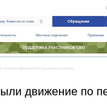
Обращение
тельность
Местные отделения
Приемная
ПОДДЕРЖКА УЧАСТНИКОВ СВО
ственной приемной Председателя Партии
Президиум регионального политического совета
е Открыли Движение По Пешеходному Мосту
ыли движение по п