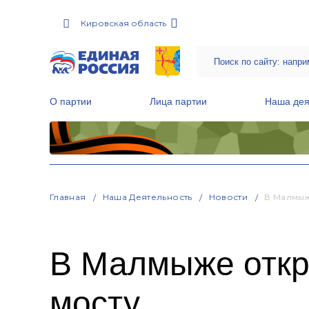
Кировская область
О партии
Лица партии
Наша дея
Местные общественные приемные Партии
Руководитель Региональной обще
Народная программа «Единой России»
Главная
Наша Деятельность
Новости
В Малмыж
В Малмыже откр
мосту