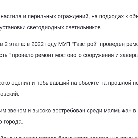
настила и перильных ограждений, на подходах к об
установки светодиодных светильников.
в 2 этапа: в 2022 году МУП "Газстрой" проведен рем
сты" провело ремонт мостового сооружения и завер
соко оценил и побывавший на объекте на прошлой н
овский.
м звеном и высоко востребован среди малмыжан в к
ю города.