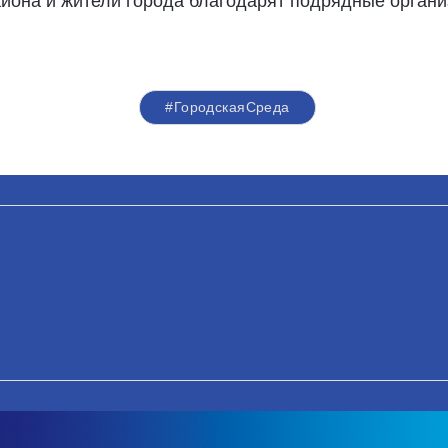
она и жители города благодарят подрядные организ
#ГородскаяСреда