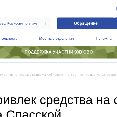
Обращение
тельность
Местные отделения
Приемная
ПОДДЕРЖКА УЧАСТНИКОВ СВО
ственной приемной Председателя Партии
Президиум регионального политического совета
имов Привлек Средства На Обновление Здания Театра На Спасско
ривлек средства на
а Спасской