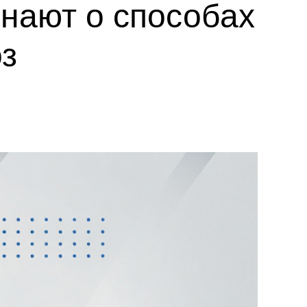
нают о способах
оз