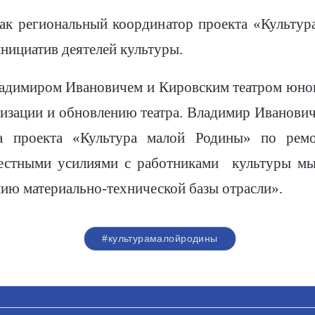
как региональный координатор проекта «Культура
инициатив деятелей культуры.
адимиром Ивановичем и Кировским театром юного
изации и обновлению театра. Владимир Иванович
та проекта «Культура малой Родины» по рем
естными усилиями с работниками
культуры мы
ию материально-технической базы отрасли».
#культурамалойродины