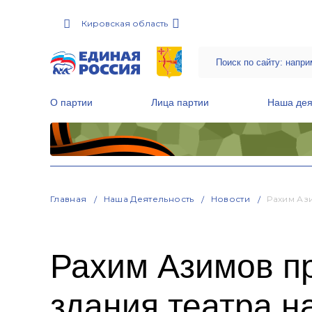
Кировская область
О партии
Лица партии
Наша дея
Местные общественные приемные Партии
Руководитель Региональной обще
Народная программа «Единой России»
Главная
Наша Деятельность
Новости
Рахим Аз
Рахим Азимов п
здания театра н