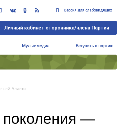
Версия для слабовидящих
Версия для слабовидящих
Личный кабинет сторонника/члена Партии
Личный кабинет сторонника/члена Партии
Мультимедиа
Мультимедиа
Вступить в партию
Вступить в партию
Региональный исполнительный комитет
Региональный исполнительный комитет
вней Власти
 поколения —