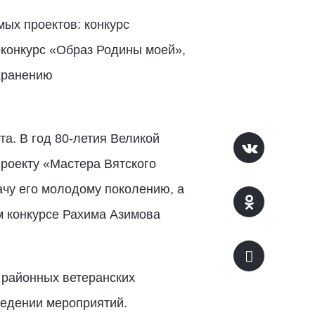
ых проектов: конкурс
конкурс «Образ Родины моей»,
охранению
а. В год 80-летия Великой
проекту «Мастера Вятского
ачу его молодому поколению, а
м конкурсе Рахима Азимова
 районных ветеранских
оведении мероприятий.