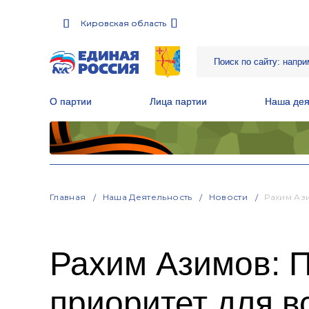
Кировская область
Кировская область
О партии
О партии
Лица партии
Лица партии
Наша дея
Наша дея
Местные общественные приемные Партии
Местные общественные приемные Партии
Руководитель Региональной обще
Руководитель Региональной обще
Народная программа «Единой России»
Народная программа «Единой России»
Главная
Наша Деятельность
Новости
Рахим Аз
Рахим Азимов: 
приоритет для в