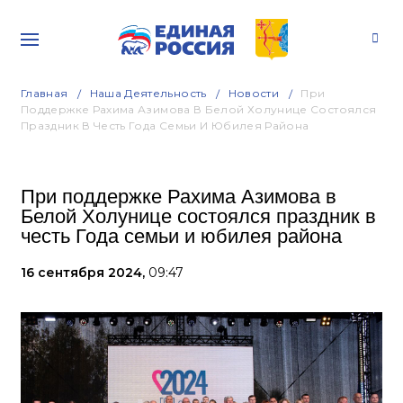
Главная
Наша Деятельность
Новости
При
Поддержке Рахима Азимова В Белой Холунице Состоялся
Праздник В Честь Года Семьи И Юбилея Района
При поддержке Рахима Азимова в
Белой Холунице состоялся праздник в
честь Года семьи и юбилея района
16 сентября 2024,
09:47