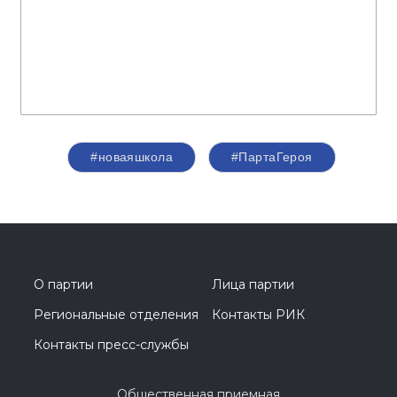
#новаяшкола
#ПартаГероя
О партии
Лица партии
Региональные отделения
Контакты РИК
Контакты пресс-службы
Общественная приемная