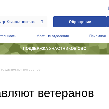
Обращение
тельность
Местные отделения
Приемная
ПОДДЕРЖКА УЧАСТНИКОВ СВО
ственной приемной Председателя Партии
Президиум регионального политического совета
 Поздравляют Ветеранов
авляют ветеранов