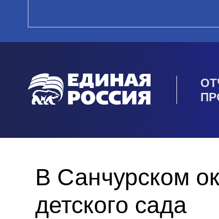
ОТ
ПР
В Санчурском о
детского сада