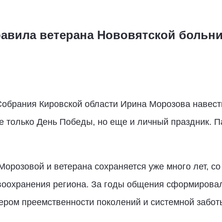
авила ветерана Нововятской больн
Собрания Кировской области Ирина Морозова навес
не только День Победы, но еще и личный праздник. 
орозовой и ветерана сохраняется уже много лет, со
воохранения региона. За годы общения сформирова
ером преемственности поколений и системной забот