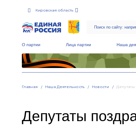
Кировская область
О партии
Лица партии
Наша дея
Местные общественные приемные Партии
Руководитель Региональной обще
Народная программа «Единой России»
Главная
Наша Деятельность
Новости
Депутаты
Депутаты поздр