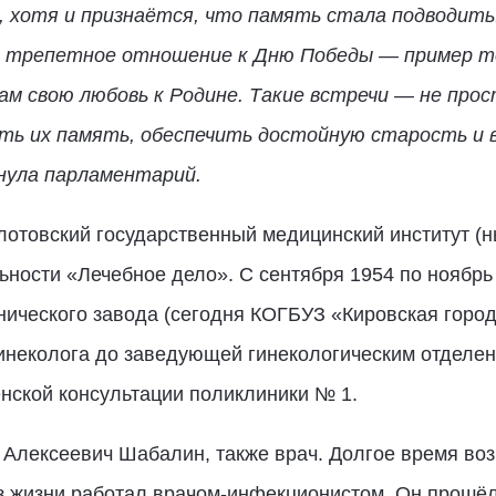
я, хотя и признаётся, что память стала подводить.
и трепетное отношение к Дню Победы — пример то
м свою любовь к Родине. Такие встречи — не прос
ить их память, обеспечить достойную старость и 
нула парламентарий.
отовский государственный медицинский институт (н
ьности «Лечебное дело». С сентября 1954 по ноябрь
ического завода (сегодня КОГБУЗ «Кировская город
гинеколога до заведующей гинекологическим отделе
нской консультации поликлиники № 1.
Алексеевич Шабалин, также врач. Долгое время возг
з жизни работал врачом-инфекционистом. Он прошё