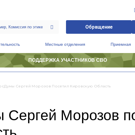
Обращение
тельность
Местные отделения
Приемная
ПОДДЕРЖКА УЧАСТНИКОВ СВО
ственной приемной Председателя Партии
Президиум регионального политического совета
ГосДумы Сергей Морозов Посетил Кировскую Область
ы Сергей Морозов п
сть