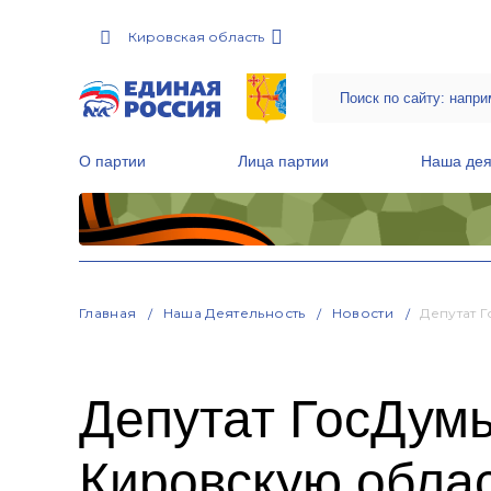
Кировская область
О партии
Лица партии
Наша дея
Местные общественные приемные Партии
Руководитель Региональной обще
Народная программа «Единой России»
Главная
Наша Деятельность
Новости
Депутат 
Депутат ГосДум
Кировскую обла