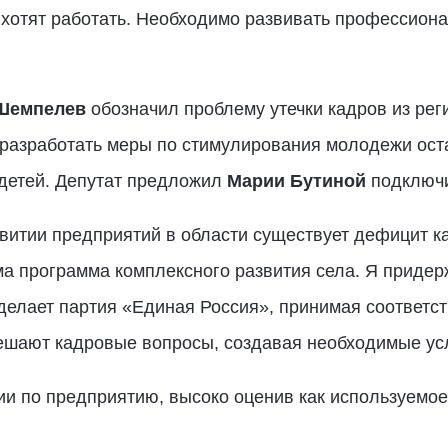
 хотят работать. Необходимо развивать профессион
Шемпелев
обозначил проблему утечки кадров из реги
азработать меры по стимулирования молодежи остав
 детей. Депутат предложил
Марии Бутиной
подключи
звитии предприятий в области существует дефицит к
а программа комплексного развития села. Я придер
 делает партия «Единая Россия», принимая соответс
ешают кадровые вопросы, создавая необходимые ус
сии по предприятию, высоко оценив как используемое